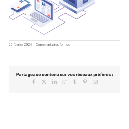
sur
20 février 2024
|
Commentaires fermés
hosting-
graphic-
6
Partagez ce contenu sur vos réseaux préférés :
Facebook
X
LinkedIn
WhatsApp
Tumblr
Pinterest
Email