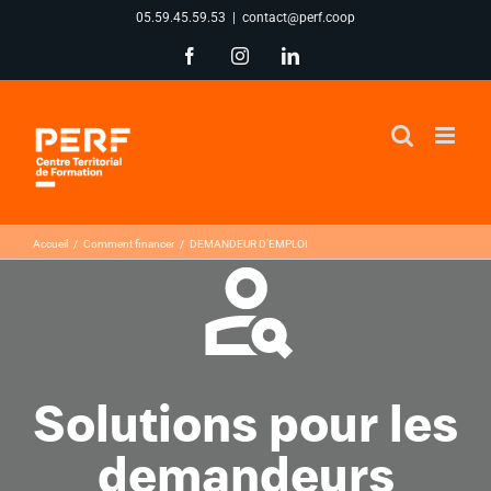
Passer
05.59.45.59.53
|
contact@perf.coop
au
Facebook
Instagram
LinkedIn
contenu
Accueil
Comment financer
DEMANDEUR D’EMPLOI
Solutions pour les
demandeurs