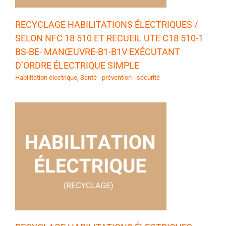
RECYCLAGE HABILITATIONS ÉLECTRIQUES /
SELON NFC 18 510 ET RECUEIL UTE C18 510-1
BS-BE- MANŒUVRE-B1-B1V EXÉCUTANT
D’ORDRE ÉLECTRIQUE SIMPLE
Habilitation électrique
,
Santé - prévention - sécurité
1
S