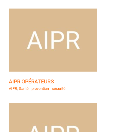
AIPR OPÉRATEURS
AIPR
,
Santé - prévention - sécurité