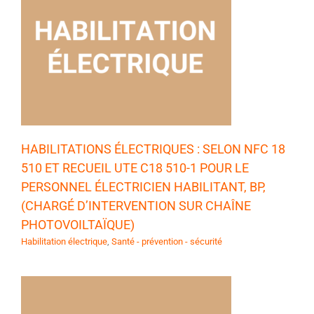
HABILITATIONS ÉLECTRIQUES : SELON NFC 18
510 ET RECUEIL UTE C18 510-1 POUR LE
PERSONNEL ÉLECTRICIEN HABILITANT, BP,
(CHARGÉ D’INTERVENTION SUR CHAÎNE
PHOTOVOILTAÏQUE)
Habilitation électrique
,
Santé - prévention - sécurité