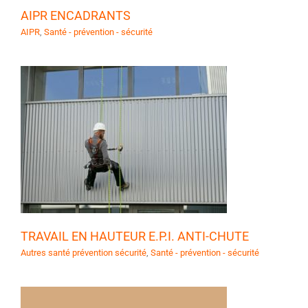
AIPR ENCADRANTS
AIPR
,
Santé - prévention - sécurité
-
TRAVAIL EN HAUTEUR E.P.I. ANTI-CHUTE
Autres santé prévention sécurité
,
Santé - prévention - sécurité