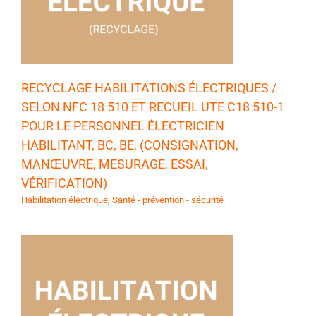
RECYCLAGE HABILITATIONS ÉLECTRIQUES /
SELON NFC 18 510 ET RECUEIL UTE C18 510-1
POUR LE PERSONNEL ÉLECTRICIEN
HABILITANT, BC, BE, (CONSIGNATION,
MANŒUVRE, MESURAGE, ESSAI,
VÉRIFICATION)
Habilitation électrique
,
Santé - prévention - sécurité