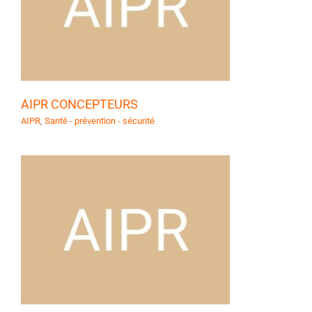
AIPR CONCEPTEURS
AIPR
,
Santé - prévention - sécurité