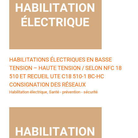
N
T
HABILITATIONS ÉLECTRIQUES EN BASSE
TENSION – HAUTE TENSION / SELON NFC 18
510 ET RECUEIL UTE C18 510-1 BC-HC
CONSIGNATION DES RÉSEAUX
Habilitation électrique
,
Santé - prévention - sécurité