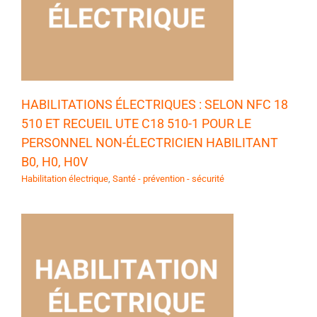
HABILITATIONS ÉLECTRIQUES : SELON NFC 18
510 ET RECUEIL UTE C18 510-1 POUR LE
PERSONNEL NON-ÉLECTRICIEN HABILITANT
B0, H0, H0V
Habilitation électrique
,
Santé - prévention - sécurité
R