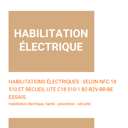
HABILITATIONS ÉLECTRIQUES : SELON NFC 18
510 ET RECUEIL UTE C18 510-1 B2-B2V-BR-BE
ESSAIS
Habilitation électrique
,
Santé - prévention - sécurité