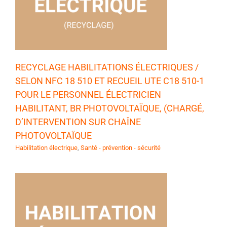
RECYCLAGE HABILITATIONS ÉLECTRIQUES /
SELON NFC 18 510 ET RECUEIL UTE C18 510-1
POUR LE PERSONNEL ÉLECTRICIEN
HABILITANT, BR PHOTOVOLTAÏQUE, (CHARGÉ,
D’INTERVENTION SUR CHAÎNE
PHOTOVOLTAÏQUE
Habilitation électrique
,
Santé - prévention - sécurité