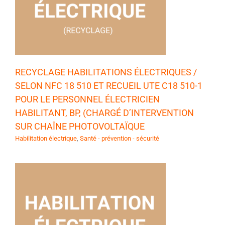
RECYCLAGE HABILITATIONS ÉLECTRIQUES /
SELON NFC 18 510 ET RECUEIL UTE C18 510-1
POUR LE PERSONNEL ÉLECTRICIEN
HABILITANT, BP, (CHARGÉ D’INTERVENTION
SUR CHAÎNE PHOTOVOLTAÏQUE
Habilitation électrique
,
Santé - prévention - sécurité
,