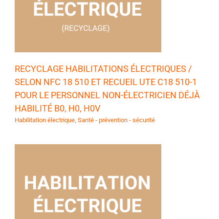
RECYCLAGE HABILITATIONS ÉLECTRIQUES /
SELON NFC 18 510 ET RECUEIL UTE C18 510-1
POUR LE PERSONNEL NON-ÉLECTRICIEN DÉJÀ
HABILITÉ B0, H0, H0V
Habilitation électrique
,
Santé - prévention - sécurité