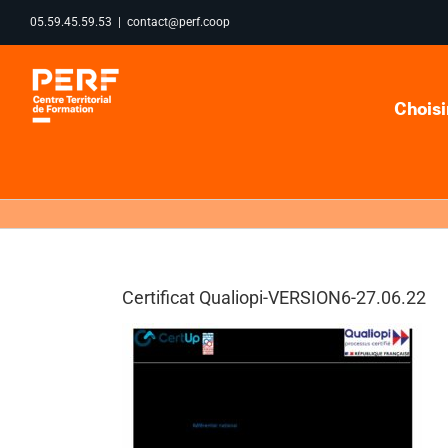
Passer
05.59.45.59.53
|
contact@perf.coop
au
contenu
Choisi
Certificat Qualiopi-VERSION6-27.06.22