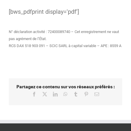
[bws_pdfprint display='pdf']
N° déclaration activité : 72400089740 – Cet enregistrement ne vaut
pas agrément de l’État.
RCS DAX 518 903 091 – SCIC SARL à capital variable – APE : 8559 A
Partagez ce contenu sur vos réseaux préférés :
Facebook
X
LinkedIn
WhatsApp
Tumblr
Pinterest
Email