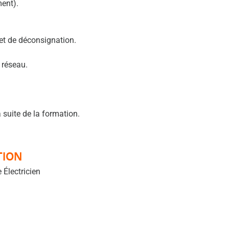
ment).
et de déconsignation.
 réseau.
 suite de la formation.
TION
 Électricien