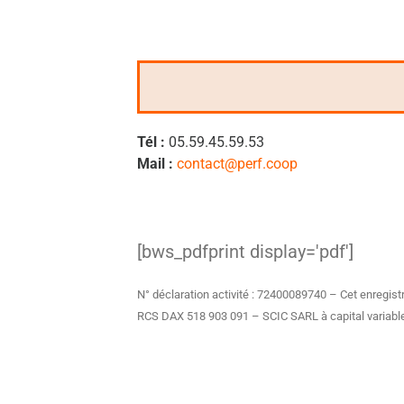
Tél :
05.59.45.59.53
Mail :
contact
@perf.coop
[bws_pdfprint display='pdf']
N° déclaration activité : 72400089740 – Cet enregist
RCS DAX 518 903 091 – SCIC SARL à capital variabl