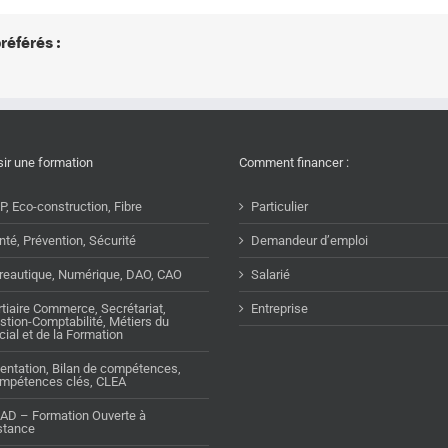
référés :
sir une formation
Comment financer :
P, Eco-construction, Fibre
Particulier
nté, Prévention, Sécurité
Demandeur d’emploi
reautique, Numérique, DAO, CAO
Salarié
rtiaire Commerce, Secrétariat,
Entreprise
stion-Comptabilité, Métiers du
cial et de la Formation
ientation, Bilan de compétences,
mpétences clés, CLEA
AD – Formation Ouverte à
stance