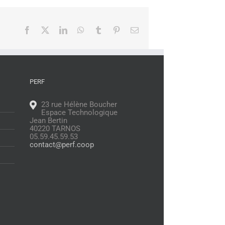
Facebook
X
LinkedIn
WhatsApp
Tumblr
Pinterest
Email
PERF
23 rue Hélène Boucher
Espace Technologique
Jean Bertin
40220 TARNOS
05.59.45.59.53
contact@perf.coop