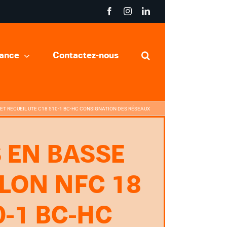
Facebook
Instagram
LinkedIn
sance
Contactez-nous
 ET RECUEIL UTE C18 510-1 BC-HC CONSIGNATION DES RÉSEAUX
 EN BASSE
LON NFC 18
0-1 BC-HC