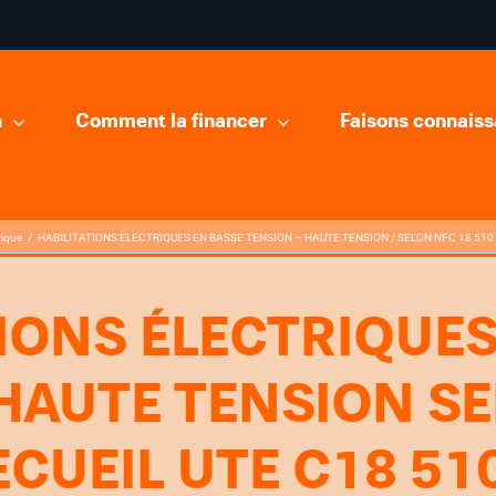
n
Comment la financer
Faisons connais
rique
HABILITATIONS ÉLECTRIQUES EN BASSE TENSION – HAUTE TENSION / SELON NFC 18 510
TIONS ÉLECTRIQUES
 HAUTE TENSION SE
ECUEIL UTE C18 51