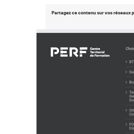
Partagez ce contenu sur vos réseaux p
Choi
BT
Sa
Bu
Te
Ge
So
Or
Co
FO
Di