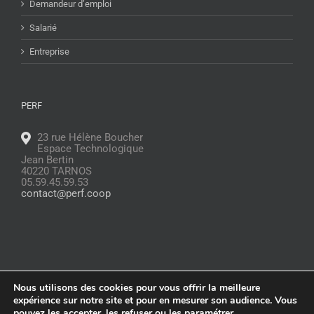
Demandeur d’emploi
Salarié
Entreprise
PERF
23 rue Hélène Boucher
Espace Technologique
Jean Bertin
40220 TARNOS
05.59.45.59.53
contact@perf.coop
Nous utilisons des cookies pour vous offrir la meilleure
© Copyright
2026 |
Glossaire
|
Politique de confidentialité
|
Mentions
expérience sur notre site et pour en mesurer son audience. Vous
légales
pouvez les accepter, les refuser ou les paramétrer