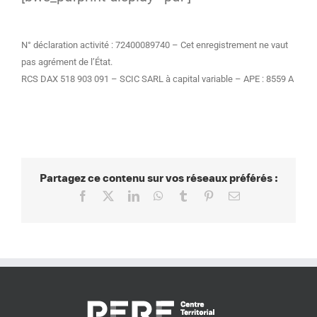
N° déclaration activité : 72400089740 – Cet enregistrement ne vaut
pas agrément de l’État.
RCS DAX 518 903 091 – SCIC SARL à capital variable – APE : 8559 A
Partagez ce contenu sur vos réseaux préférés :
Facebook
X
LinkedIn
WhatsApp
Tumblr
Pinterest
Email