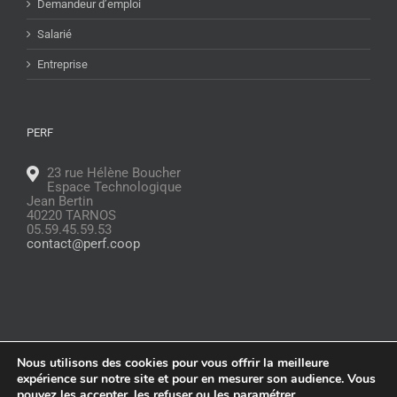
Demandeur d’emploi
Salarié
Entreprise
PERF
23 rue Hélène Boucher
Espace Technologique
Jean Bertin
40220 TARNOS
05.59.45.59.53
contact@perf.coop
Nous utilisons des cookies pour vous offrir la meilleure
© Copyright
2026 |
Glossaire
|
Politique de confidentialité
|
Mentions
expérience sur notre site et pour en mesurer son audience. Vous
légales
pouvez les accepter, les refuser ou les paramétrer