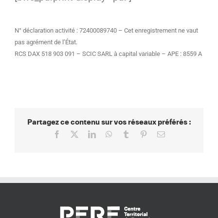
N° déclaration activité : 72400089740 – Cet enregistrement ne vaut
pas agrément de l’État.
RCS DAX 518 903 091 – SCIC SARL à capital variable – APE : 8559 A
Partagez ce contenu sur vos réseaux préférés :
Facebook
X
LinkedIn
WhatsApp
Tumblr
Pinterest
Email