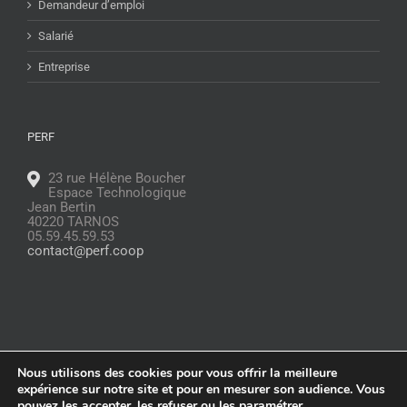
Demandeur d’emploi
Salarié
Entreprise
PERF
23 rue Hélène Boucher
Espace Technologique
Jean Bertin
40220 TARNOS
05.59.45.59.53
contact@perf.coop
Nous utilisons des cookies pour vous offrir la meilleure
© Copyright
2026 |
Glossaire
|
Politique de confidentialité
|
Mentions
expérience sur notre site et pour en mesurer son audience. Vous
légales
pouvez les accepter, les refuser ou les paramétrer