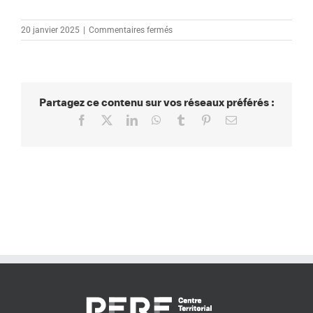
sur
20 janvier 2025
|
Commentaires fermés
ESPACE
COLLECTIF
Partagez ce contenu sur vos réseaux préférés :
Facebook
X
LinkedIn
WhatsApp
Tumblr
Pinterest
Email