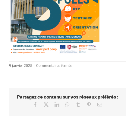
sur
9 janvier 2025
|
Commentaires fermés
POST
CORPORATE
PERF
–
SEPT
Partagez ce contenu sur vos réseaux préférés :
24
Facebook
X
LinkedIn
WhatsApp
Tumblr
Pinterest
Email