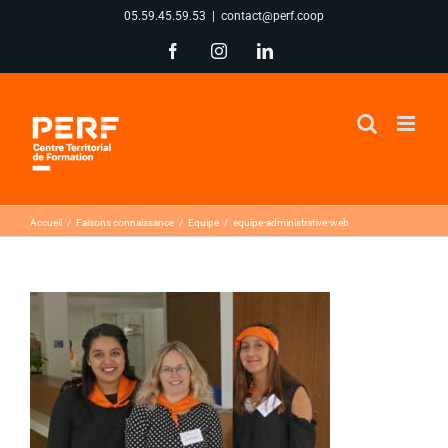
Passer
05.59.45.59.53
|
contact@perf.coop
au
Facebook
Instagram
LinkedIn
contenu
Accueil
Faisons connaissance
Equipe
equipe-administrative-web