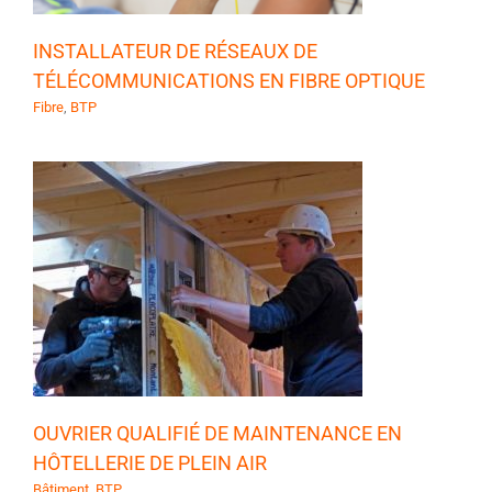
INSTALLATEUR DE RÉSEAUX DE
TÉLÉCOMMUNICATIONS EN FIBRE OPTIQUE
Fibre
,
BTP
OUVRIER QUALIFIÉ DE MAINTENANCE EN
HÔTELLERIE DE PLEIN AIR
Bâtiment
,
BTP