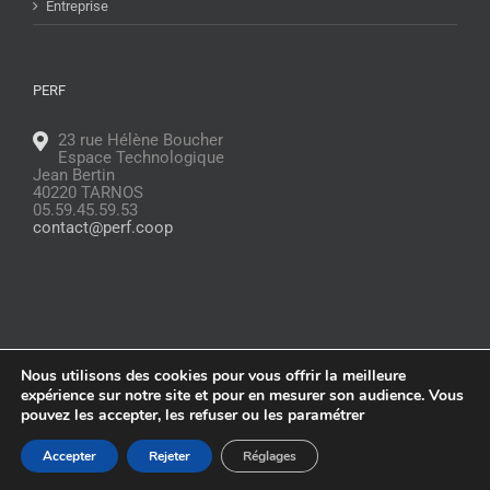
Entreprise
PERF
23 rue Hélène Boucher
Espace Technologique
Jean Bertin
40220 TARNOS
05.59.45.59.53
contact@perf.coop
Nous utilisons des cookies pour vous offrir la meilleure
© Copyright
2026 |
Glossaire
|
Politique de confidentialité
|
Mentions
expérience sur notre site et pour en mesurer son audience. Vous
légales
pouvez les accepter, les refuser ou les paramétrer
Facebook
Instagram
LinkedIn
Accepter
Rejeter
Réglages