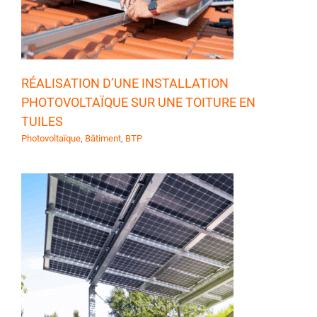
RÉALISATION D’UNE INSTALLATION
PHOTOVOLTAÏQUE SUR UNE TOITURE EN
TUILES
Photovoltaïque
,
Bâtiment
,
BTP
E