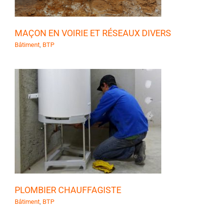
MAÇON EN VOIRIE ET RÉSEAUX DIVERS
Bâtiment
,
BTP
PLOMBIER CHAUFFAGISTE
Bâtiment
,
BTP