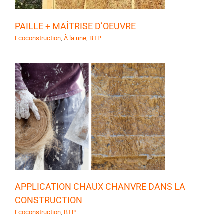
PAILLE + MAÎTRISE D’OEUVRE
Ecoconstruction
,
À la une
,
BTP
APPLICATION CHAUX CHANVRE DANS LA
CONSTRUCTION
Ecoconstruction
,
BTP