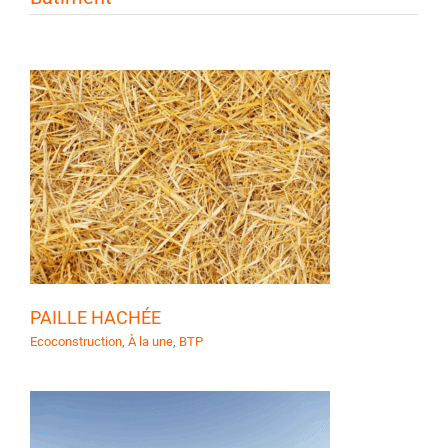
PAILLE HACHÉE
Ecoconstruction
,
À la une
,
BTP