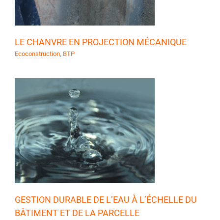
LE CHANVRE EN PROJECTION MÉCANIQUE
Ecoconstruction
,
BTP
À
E
GESTION DURABLE DE L’EAU À L’ÉCHELLE DU
BÂTIMENT ET DE LA PARCELLE