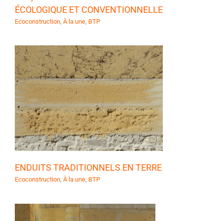
ÉCOLOGIQUE ET CONVENTIONNELLE
Ecoconstruction
,
À la une
,
BTP
ENDUITS TRADITIONNELS EN TERRE
Ecoconstruction
,
À la une
,
BTP