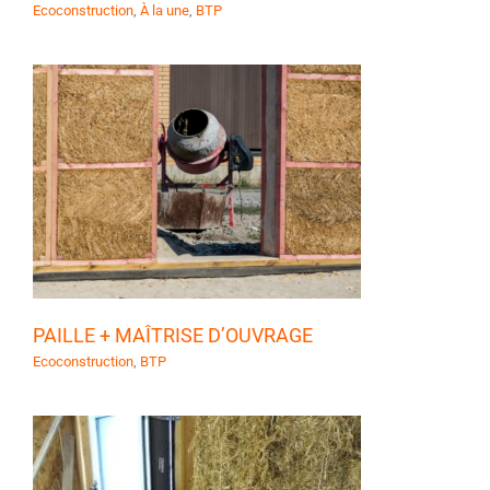
Ecoconstruction
,
À la une
,
BTP
PAILLE + MAÎTRISE D’OUVRAGE
Ecoconstruction
,
BTP