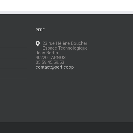
PERF
23 rue Hélène Boucher
Espace Technologique
Jean Bertin
40220 TARNOS
05.59.45.59.53
contact@perf.coop