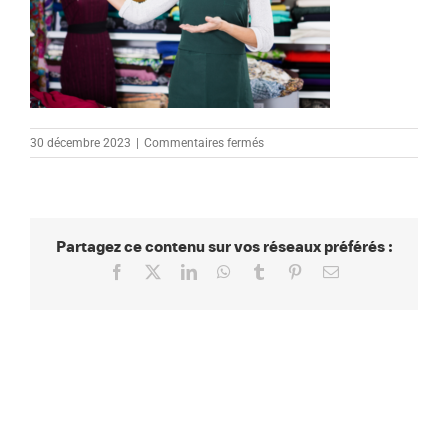
sur
30 décembre 2023
|
Commentaires fermés
CONSEILLER
DE
VENTE
Partagez ce contenu sur vos réseaux préférés :
Facebook
X
LinkedIn
WhatsApp
Tumblr
Pinterest
Email