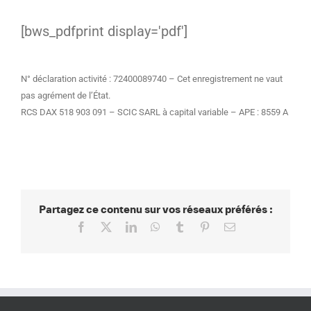
[bws_pdfprint display='pdf']
N° déclaration activité : 72400089740 – Cet enregistrement ne vaut
pas agrément de l’État.
RCS DAX 518 903 091 – SCIC SARL à capital variable – APE : 8559 A
Partagez ce contenu sur vos réseaux préférés :
Facebook
X
LinkedIn
WhatsApp
Tumblr
Pinterest
Email