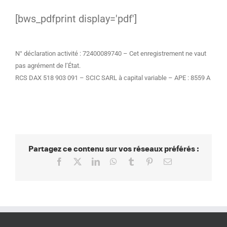
[bws_pdfprint display='pdf']
N° déclaration activité : 72400089740 – Cet enregistrement ne vaut
pas agrément de l’État.
RCS DAX 518 903 091 – SCIC SARL à capital variable – APE : 8559 A
Partagez ce contenu sur vos réseaux préférés :
Facebook
X
LinkedIn
WhatsApp
Tumblr
Pinterest
Email