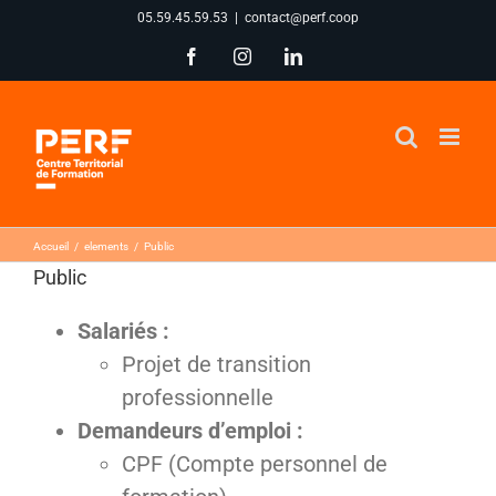
Passer
05.59.45.59.53
|
contact@perf.coop
au
Facebook
Instagram
LinkedIn
contenu
Accueil
elements
Public
Public
Salariés :
Projet de transition
professionnelle
Demandeurs d’emploi :
CPF (Compte personnel de