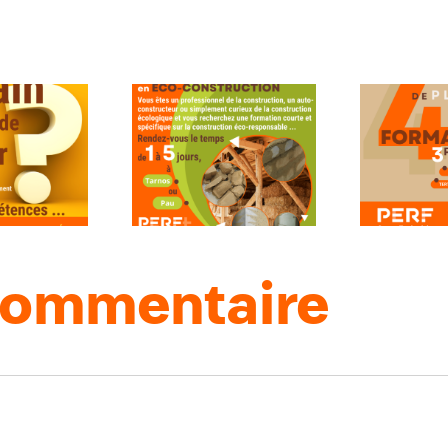
ations courtes
Une offre de plus de
r
co-construction
40 formations
 commentaire