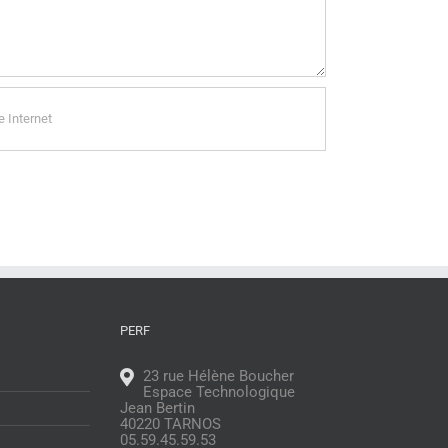
PERF
23 rue Hélène Boucher
Espace Technologique
Jean Bertin
40220 TARNOS
05.59.45.59.53