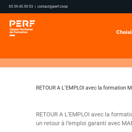
Passer
05.59.45.59.53
|
contact@perf.coop
au
contenu
Choisi
RETOUR A L’EMPLOI avec la formation 
RETOUR A L’EMPLOI avec la formati
un retour à l’emploi garanti avec 