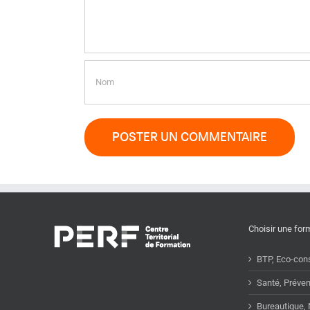
Choisir une for
BTP, Eco-cons
Santé, Préven
Bureautique,