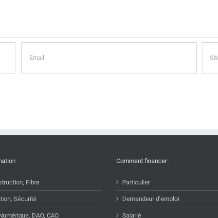
mation
Comment financer :
truction, Fibre
Particulier
tion, Sécurité
Demandeur d’emploi
 Numérique, DAO, CAO
Salarié