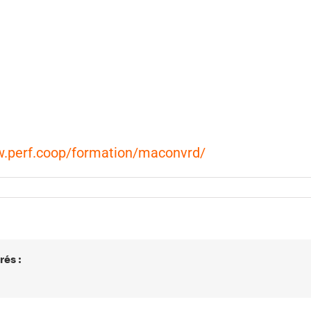
w.perf.coop/formation/maconvrd/
rés :