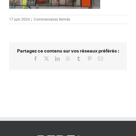
sur
17 juin 2024
|
Commentaires fermés
VITRINE
PERF
AMETZ
Partagez ce contenu sur vos réseaux préférés :
Facebook
X
LinkedIn
WhatsApp
Tumblr
Pinterest
Email