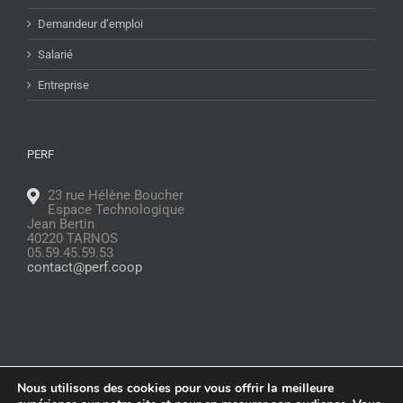
Demandeur d’emploi
Salarié
Entreprise
PERF
23 rue Hélène Boucher
Espace Technologique
Jean Bertin
40220 TARNOS
05.59.45.59.53
contact@perf.coop
Nous utilisons des cookies pour vous offrir la meilleure
© Copyright
2026 |
Glossaire
|
Politique de confidentialité
|
Mentions