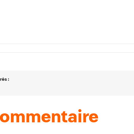
rés :
 commentaire