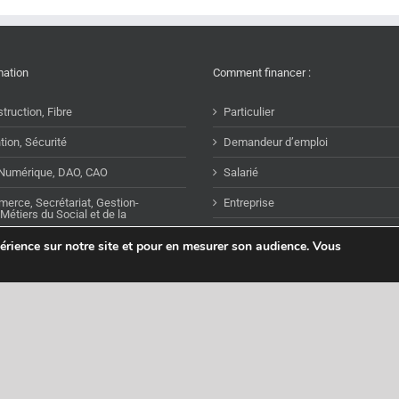
mation
Comment financer :
truction, Fibre
Particulier
tion, Sécurité
Demandeur d’emploi
 Numérique, DAO, CAO
Salarié
merce, Secrétariat, Gestion-
Entreprise
Métiers du Social et de la
périence sur notre site et pour en mesurer son audience. Vous
Bilan de compétences,
clés, CLEA
tion Ouverte à Distance