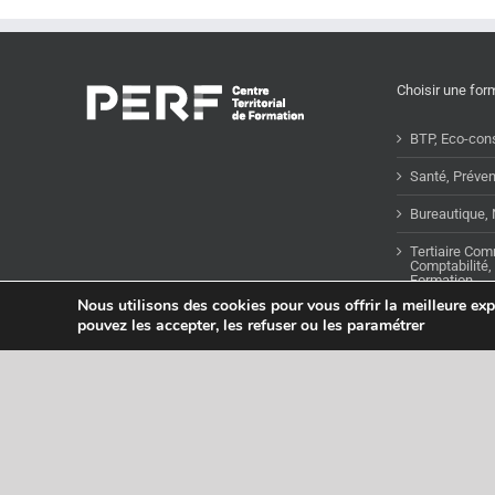
Choisir une for
BTP, Eco-cons
Santé, Préven
Bureautique,
Tertiaire Com
Comptabilité, 
Formation
Nous utilisons des cookies pour vous offrir la meilleure ex
Orientation, 
pouvez les accepter, les refuser ou les paramétrer
Compétences 
FOAD – Forma
© Copyright
2026 |
Glossaire
|
Politique de confidentialité
|
Mentions légales