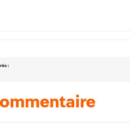
rés :
 commentaire